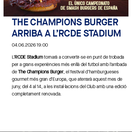
VIP
A l'RCDE Stadium.
THE CHAMPIONS BURGER
RCDE
STADIUM
ARRIBA A L’RCDE STADIUM
CONTACTA'NS
04.06.2026 19:00
L’
RCDE Stadium
tornarà a convertir-se en punt de trobada
per a grans experiències més enllà del futbol amb l’arribada
de
The Champions Burger
, el festival d’hamburgueses
gourmet més gran d’Europa, que aterrarà aquest mes de
juny, del 4 al 14, a les instal·lacions del Club amb una edició
completament renovada.