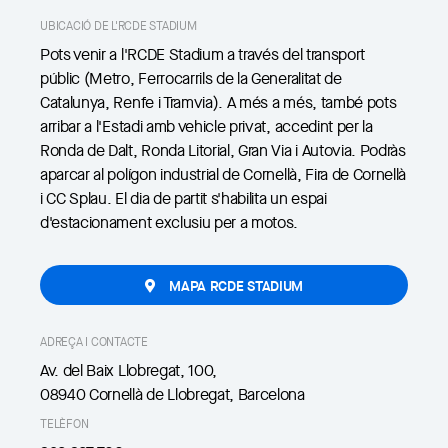
UBICACIÓ DE L'RCDE STADIUM
Pots venir a l'RCDE Stadium a través del transport
públic (Metro, Ferrocarrils de la Generalitat de
Catalunya, Renfe i Tramvia). A més a més, també pots
arribar a l'Estadi amb vehicle privat, accedint per la
Ronda de Dalt, Ronda Litorial, Gran Via i Autovia. Podràs
aparcar al polígon industrial de Cornellà, Fira de Cornellà
i CC Splau. El dia de partit s'habilita un espai
d'estacionament exclusiu per a motos.
MAPA RCDE STADIUM
ADREÇA I CONTACTE
Av. del Baix Llobregat, 100,
08940 Cornellà de Llobregat, Barcelona
TELÈFON