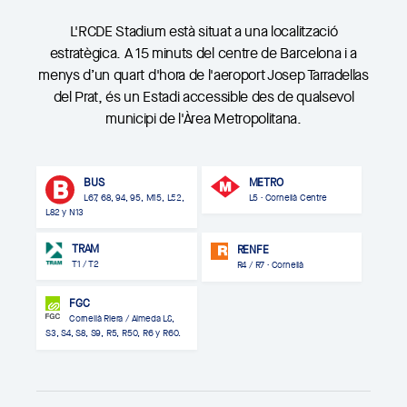
L'RCDE Stadium està situat a una localització
estratègica. A 15 minuts del centre de Barcelona i a
menys d’un quart d'hora de l'aeroport Josep Tarradellas
del Prat, és un Estadi accessible des de qualsevol
municipi de l'Àrea Metropolitana.
BUS
METRO
L67, 68, 94, 95, M15, L52,
L5 · Cornellà Centre
L82 y N13
TRAM
RENFE
T1 / T2
R4 / R7 · Cornellà
FGC
Cornellà Riera / Almeda
L8,
S3, S4, S8, S9, R5, R50, R6 y R60.