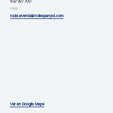
932 927 700
EMAIL
rcde.events@rcdespanyol.com
Ver en Google Maps