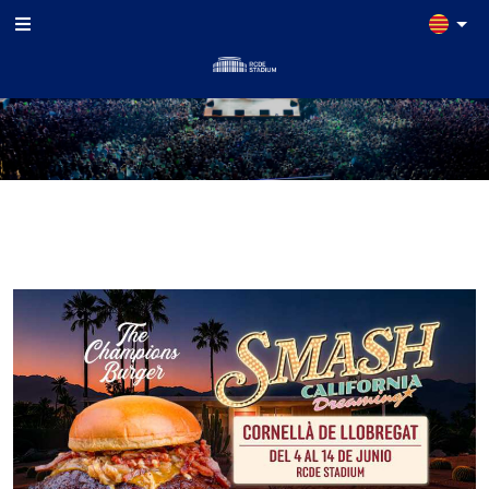
INICI
ESDEVENIMENTS
AGENDA
LOCALS
COMERCIALS
ENTRADES
I
TOUR
AGENDA D'ESDEVENIMENTS
EXPERIÈNCIES